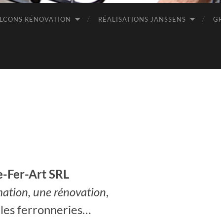
LCONS RÉNOVATION
RÉALISATIONS JANSSENS
G
e-Fer-Art SRL
ation, une rénovation
,
les ferronneries…