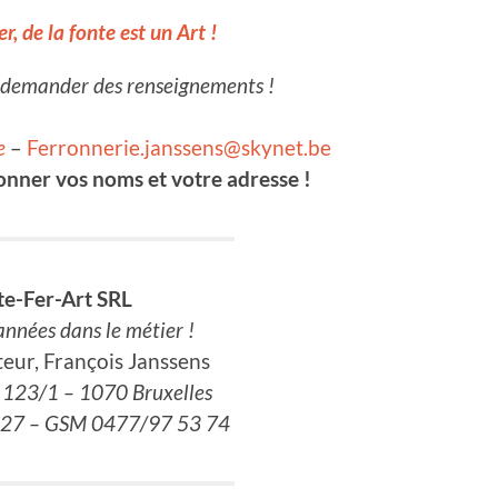
er, de la fonte est un Art !
s demander des renseignements !
e
–
Ferronnerie.janssens@skynet.be
onner vos noms et votre adresse !
te-Fer-Art SRL
années dans le métier !
teur, François Janssens
123/1 – 1070 Bruxelles
6.27 – GSM 0477/97 53 74