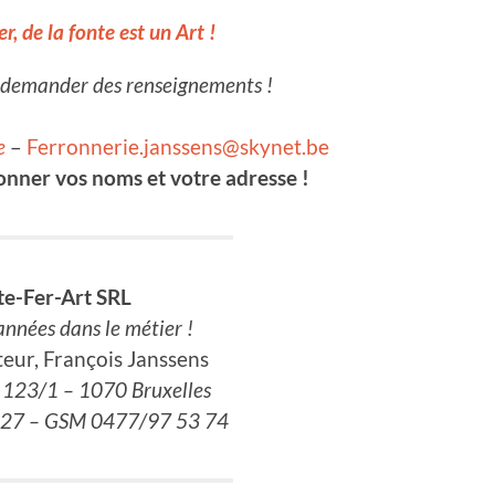
er, de la fonte est un Art !
s demander des renseignements !
e
–
Ferronnerie.janssens@skynet.be
onner vos noms et votre adresse !
te-Fer-Art SRL
années dans le métier !
teur, François Janssens
123/1 – 1070 Bruxelles
6.27 – GSM 0477/97 53 74