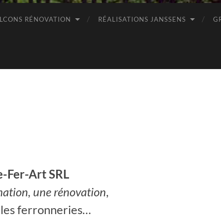
LCONS RÉNOVATION
RÉALISATIONS JANSSENS
G
e-Fer-Art SRL
ation, une rénovation
,
les ferronneries…